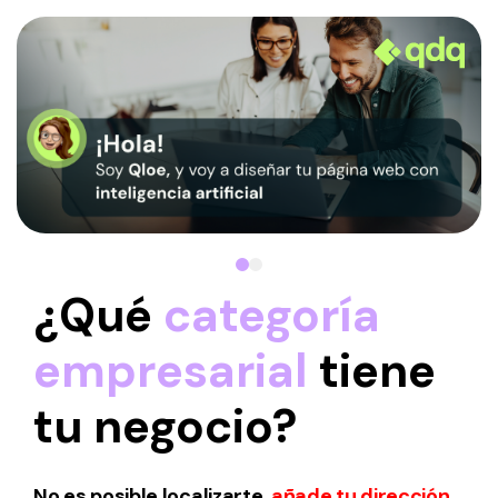
¿Qué
categoría
empresarial
tiene
tu negocio?
No es posible localizarte,
añade tu dirección